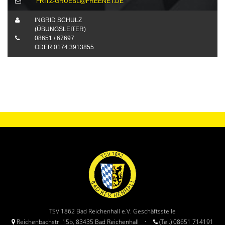
FRITZ-GRUEBL@FREENET.DE
INGRID SCHULZ
(ÜBUNGSLEITER)
08651 / 67697
ODER 0174 3913855
TSV 1862 Bad Reichenhall e.V. Geschäftsstelle
Reichenbachstr. 15b, 83435 Bad Reichenhall •
(Tel.) 08651 714191