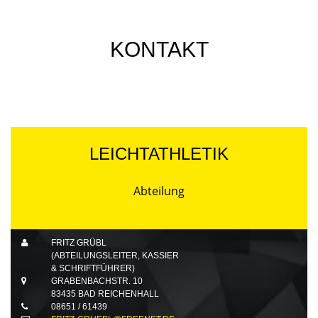
KONTAKT
LEICHTATHLETIK
Abteilung
FRITZ GRÜBL
(ABTEILUNGSLEITER, KASSIER
& SCHRIFTFÜHRER)
GRABENBACHSTR. 10
83435 BAD REICHENHALL
08651 / 61439